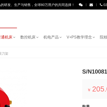
品的研发、生产与销售，全球80万用户的共同选择！
02
普通机床
数控机床
机电产品
V+PS教学理念
院
架
跟刀架
S/N100
205.
￥
数量