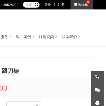
0
1-39528029
登录
注册
购物车
校服务
客户案例
好玩视频
联系我们
81 跟刀架
00
021-
395282
微信
-
+