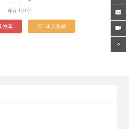
库存
100
件
36
QQ
加入收藏
购物车
gengyu
nlong@
好玩视
siegind.
频
顶部
com