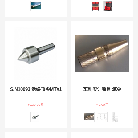
S/N10093 活络顶尖MT#1
车削实训项目 笔尖
￥130.00元
￥0.00元