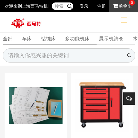
0
欢迎来到上海西马特机械制造有限公司！37年专注于小机床产品的研
登录
注册
购物车
普通机床
普通机床
机床附件
网站首页
全部
车床
钻铣床
多功能机床
展示机清仓
木