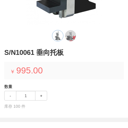
S/N10061 垂向托板
995.00
￥
数量
-
+
库存
100
件