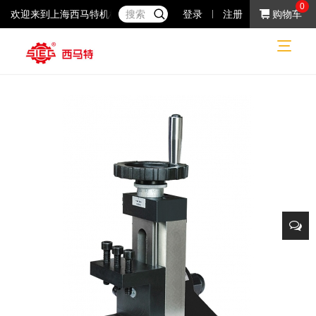
0
欢迎来到上海西马特机械制造有限公司！37年专注于小机床产品的研
登录
注册
购物车
普通机床
普通机床
机床附件
刀架
网站首页