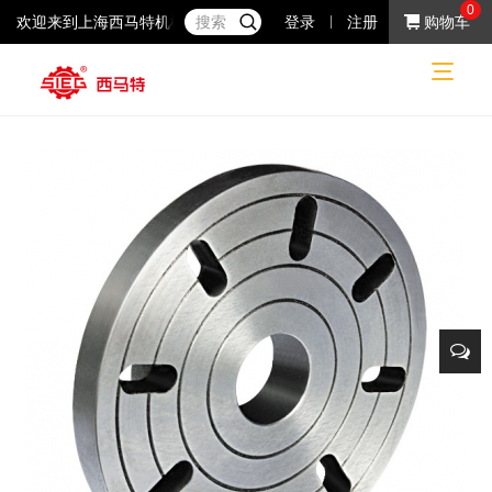
0
欢迎来到上海西马特机械制造有限公司！37年专注于小机床产品的研
登录
注册
购物车
普通机床
普通机床
机床附件
花盘
网站首页