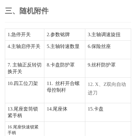
三、随机附件
1.急停开关
2.参数铭牌
3.主轴调速旋扭
4.主轴启停开关
5.主轴转速数显
6.保险丝座
7. 主轴正反转切
8.卡盘防护罩
9.丝杆防护罩
换开关
10.四工位刀架
11. 丝杆开合螺
12. X、Z双向自动
母控制杆
进刀
13.尾座套筒锁
14.尾座体
15.卡盘
紧手柄
16.尾座快速锁紧
手柄