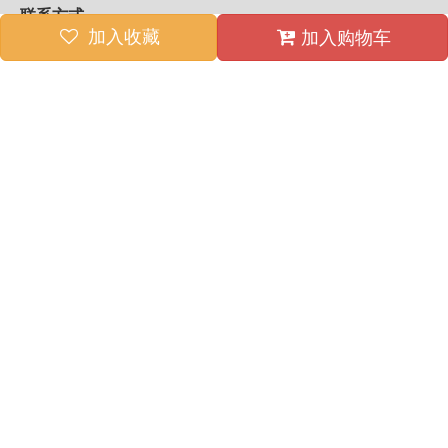
联系方式
加入收藏
加入购物车
售前咨询
021-39528029
工作日7:45-16:15
156 1887 2827
售后服务
136 1185 0256
上海嘉定区曹丰路555号
工作时间：7*24小时
友情链接 :
©版权所有 2024 Copyright By 上海西马特机械制造有限公司
(www.51sieg.com)
沪ICP备05028658号-7
Powered by
MetInfo 7.1.0
©2020-2024
沪公网安备: 31011402007994号