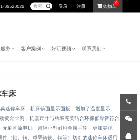
0
1-39528029
登录
注册
购物车
校服务
客户案例
好玩视频
联系我们
你车床
0经典迷你车床，机床镜面显示面板，增加了温度显示。
电驱动黄金比例，机器尺寸与功率完美结合环保低噪音符合
021-
。无刷直流电机，超轻小型耐用金属手轮，更加美观
395282
微信
属件（铝、铜、球墨铸铁、钢等）切削的迷你车床适用