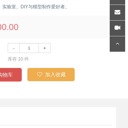
、实验室、DIY与模型制作爱好者。
36
QQ
00.00
gengyu
nlong@
好玩视
-
+
siegind.
库存
10
件
频
顶部
加入收藏
com
购物车