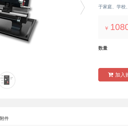
于家庭、学校
108
￥
数量
加入
附件