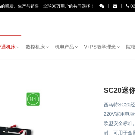
品的研发、生产与销售，全球80万用户的共同选择！
02
普通机床
数控机床
机电产品
V+PS教学理念
院
SC20迷
西马特SC2
220V家用
欧盟安全标准
耐。可用于金