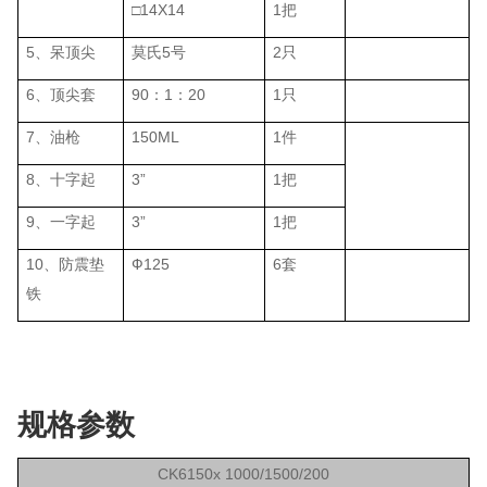
□14X14
1把
5、呆顶尖
莫氏5号
2只
6、顶尖套
90：1：20
1只
7、油枪
150ML
1件
8、十字起
3”
1把
9、一字起
3”
1把
10、防震垫
Ф125
6套
铁
规格参数
CK6150x 1000/1500/200