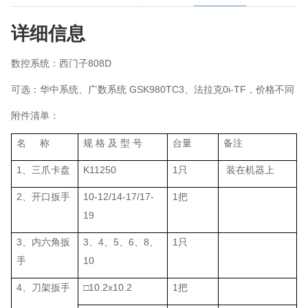
详细信息
数控系统：西门子808D
可选：华中系统、广数系统 GSK980TC3、法拉克0i-TF，价格不同
附件清单：
名 称
规 格 及 型 号
台量
备注
1、三爪卡盘
K11250
1只
装在机器上
2、开口扳手
10-12/14-17/17-
1把
19
3、内六角扳
3、4、5、6、8、
1只
手
10
4、刀架扳手
□10.2x10.2
1把