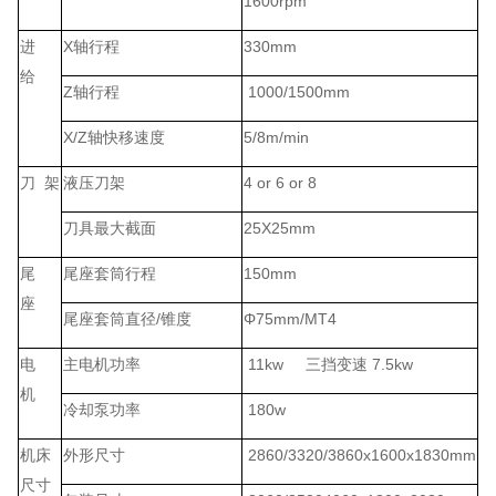
1600rpm
进
X轴行程
330mm
给
Z轴行程
1000/1500mm
X/Z轴快移速度
5/8m/min
刀 架
液压刀架
4 or 6 or 8
刀具最大截面
25X25mm
尾
尾座套筒行程
150mm
座
尾座套筒直径/锥度
Φ75mm/MT4
电
主电机功率
11kw 三挡变速 7.5kw
机
冷却泵功率
180w
机床
外形尺寸
2860/3320/3860x1600x1830mm
尺寸