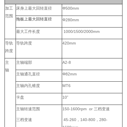
加工
床身上最大回转直径
Φ500mm
范围
拖板上最大回转直径
Φ280mm
最大工件长度
1000/1500/2000mm
导轨
导轨跨度
420mm
跨度
主
主轴端部
A2-8
轴
主轴通孔直径
Φ82mm
主轴内孔锥度
MT6
卡盘
10”
主轴转速范围
150-1600rpm or 三档变速
三档变速
45-260，140-800，280-