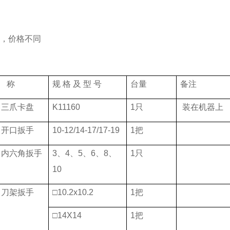
TF，价格不同
 称
规 格 及 型 号
台量
备注
、三爪卡盘
K11160
1只
装在机器上
、开口扳手
10-12/14-17/17-19
1把
、内六角扳手
3、4、5、6、8、
1只
10
、刀架扳手
□10.2x10.2
1把
□14X14
1把