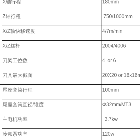
X轴行程
180mm
Z轴行程
750/1000mm
X/Z轴快移速度
4/7m/min
X/Z丝杆
2004/4006
刀架工位数
4 or 6
刀具最大截面
20X20 or 16x1
尾座套筒行程
100mm
尾座套筒直径/锥度
Φ32mm/MT3
主电机功率
3.7kw
冷却泵功率
120w