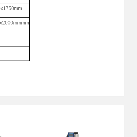
0x1750mm
00x2000mmmm