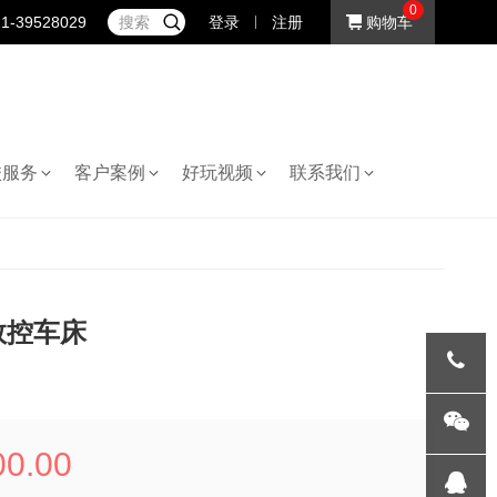
0
1-39528029
登录
注册
购物车
校服务
客户案例
好玩视频
联系我们
2数控车床
021-
00.00
395282
微信