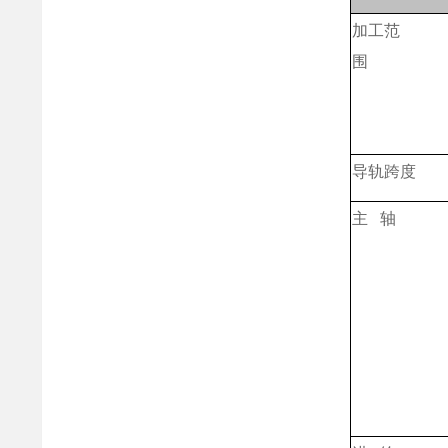
加工范
围
导轨跨度
主 轴