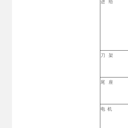
进 给
刀 架
尾 座
电 机