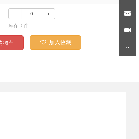
36
QQ
-
+
库存
0
件
gengyu
加入收藏
购物车
nlong@
好玩视
siegind.
频
顶部
com