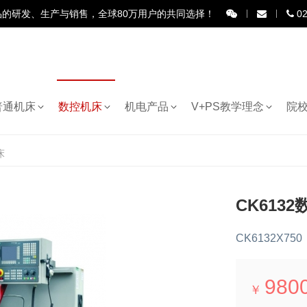
品的研发、生产与销售，全球80万用户的共同选择！
02
普通机床
数控机床
机电产品
V+PS教学理念
院
床
CK613
CK6132X750
980
￥