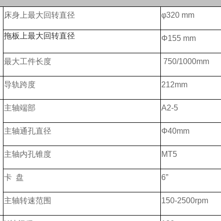
床身上最大回转直径
φ320 mm
拖板上最大回转直径
Φ155 mm
最大工件长度
750/1000mm
导轨跨度
212mm
主轴端部
A2-5
主轴通孔直径
Φ40mm
主轴内孔锥度
MT5
卡 盘
6”
主轴转速范围
150-2500rpm