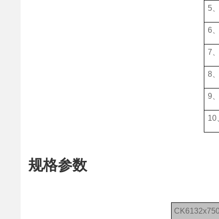
5
6
7
8
9
1
规格参数
CK6132x750