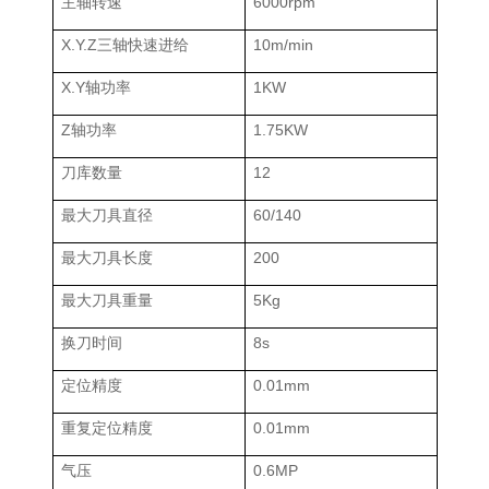
主轴转速
6000rpm
X.Y.Z三轴快速进给
10m/min
X.Y轴功率
1KW
Z轴功率
1.75KW
刀库数量
12
最大刀具直径
60/140
最大刀具长度
200
最大刀具重量
5Kg
换刀时间
8s
定位精度
0.01mm
重复定位精度
0.01mm
气压
0.6MP