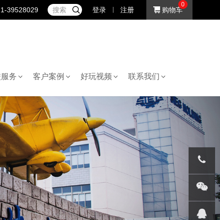
0
1-39528029
登录
注册
购物车
校服务
客户案例
好玩视频
联系我们
021-
395282
微信