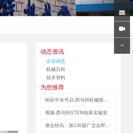
36
QQ
gengyu
nlong@
好玩视
动态资讯
企业动态
siegind.
频
顶部
机械百科
com
技术资料
为您推荐
响应中央号召-西马特机械推出机电类教育装备“以旧换新” 改造计划
视频-西马特STEM创新实验室
展会快讯：第136届广交会即将启幕，上海西马特公司新品首秀引期待