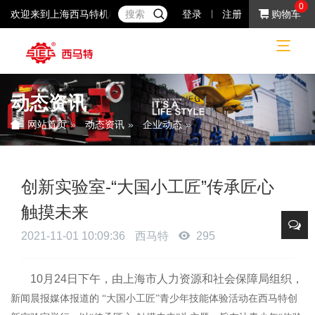
0
欢迎来到上海西马特机械制造有限公司！37年专注于小机床产品的研
登录
注册
购物车
动态资讯
动态资讯
企业动态
网站首页
创新实验室-“大国小工匠”传承匠心
触摸未来
2021-11-01 10:09:36
西马特
295
10月24日下午，由上海市人力资源和社会保障局组织，
新闻晨报媒体报道的 “大国小工匠”青少年技能体验活动在西马特创